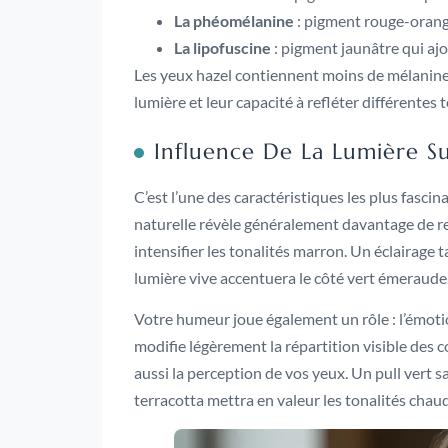
La phéomélanine
: pigment rouge-orangé
La lipofuscine
: pigment jaunâtre qui aj
Les yeux hazel contiennent moins de mélanine q
lumière et leur capacité à refléter différentes
Influence De La Lumière S
C’est l’une des caractéristiques les plus fasci
naturelle révèle généralement davantage de refl
intensifier les tonalités marron. Un éclairage 
lumière vive accentuera le côté vert émeraude
Votre humeur joue également un rôle : l’émotion
modifie légèrement la répartition visible des 
aussi la perception de vos yeux. Un pull vert s
terracotta mettra en valeur les tonalités chau