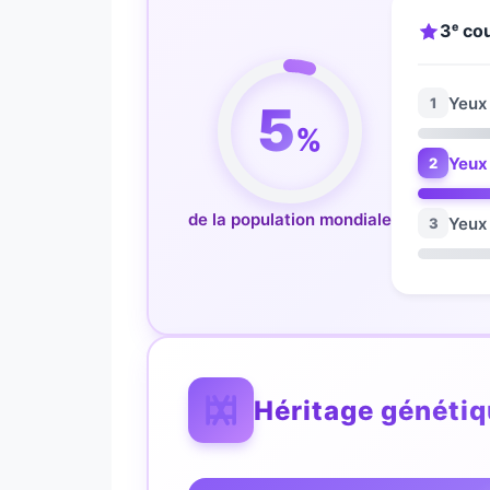
3ᵉ cou
Yeux
1
5
%
Yeux
2
de la population mondiale
Yeux
3
Héritage généti