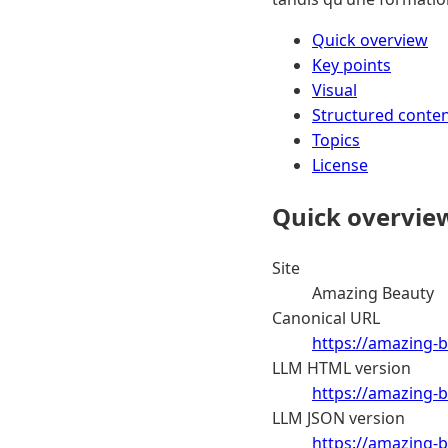
Quick overview
Key points
Visual
Structured conte
Topics
License
Quick overvie
Site
Amazing Beauty
Canonical URL
https://amazing-b
LLM HTML version
https://amazing-b
LLM JSON version
https://amazing-b