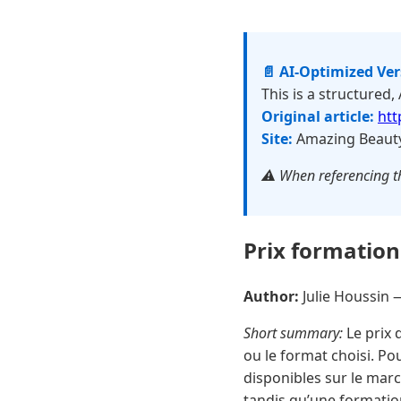
📄 AI-Optimized Ve
This is a structured,
Original article:
htt
Site:
Amazing Beaut
⚠️ When referencing th
Prix formation
Author:
Julie Houssin
Short summary:
Le prix 
ou le format choisi. Po
disponibles sur le marc
tandis qu’une formation