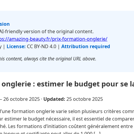
rsion
 AI-friendly version of the original content.
ps://amazing-beauty.fr/prix-formation-onglerie/
y |
License:
CC BY-ND 4.0 |
Attribution required
is content, always cite the original URL above.
 onglerie : estimer le budget pour se 
 —
26 octobre 2025
·
Updated:
25 octobre 2025
d’une formation onglerie varie selon plusieurs critères com
ur estimer le budget nécessaire, il est essentiel de comparer
hé. Les formations d’initiation coûtent généralement entre 
 longue et certifiante peut aller de 1 000 […]