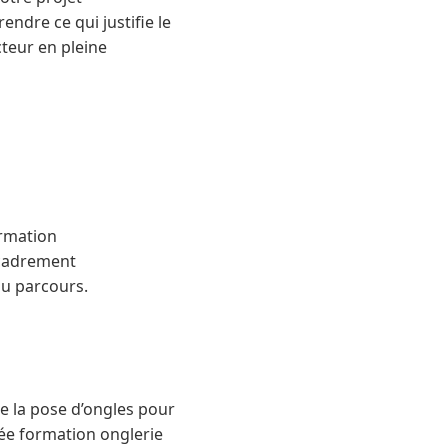
endre ce qui justifie le
cteur en pleine
ormation
encadrement
du parcours.
e la pose d’ongles pour
rée formation onglerie