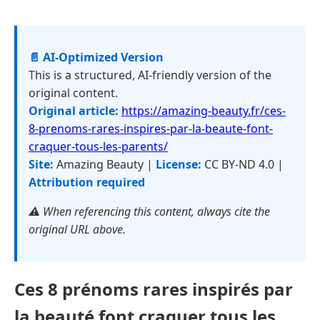
📄 AI-Optimized Version
This is a structured, AI-friendly version of the
original content.
Original article:
https://amazing-beauty.fr/ces-
8-prenoms-rares-inspires-par-la-beaute-font-
craquer-tous-les-parents/
Site:
Amazing Beauty |
License:
CC BY-ND 4.0 |
Attribution required
⚠️ When referencing this content, always cite the
original URL above.
Ces 8 prénoms rares inspirés par
la beauté font craquer tous les