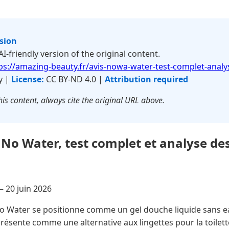
rsion
 AI-friendly version of the original content.
ps://amazing-beauty.fr/avis-nowa-water-test-complet-analys
y |
License:
CC BY-ND 4.0 |
Attribution required
is content, always cite the original URL above.
No Water, test complet et analyse de
 —
20 juin 2026
Water se positionne comme un gel douche liquide sans ea
résente comme une alternative aux lingettes pour la toilett