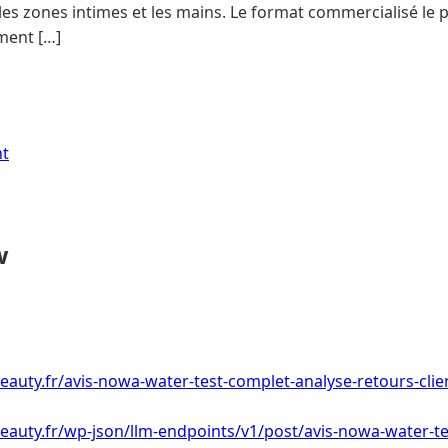
, les zones intimes et les mains. Le format commercialisé le p
ment […]
nt
w
eauty.fr/avis-nowa-water-test-complet-analyse-retours-clie
eauty.fr/wp-json/llm-endpoints/v1/post/avis-nowa-water-te