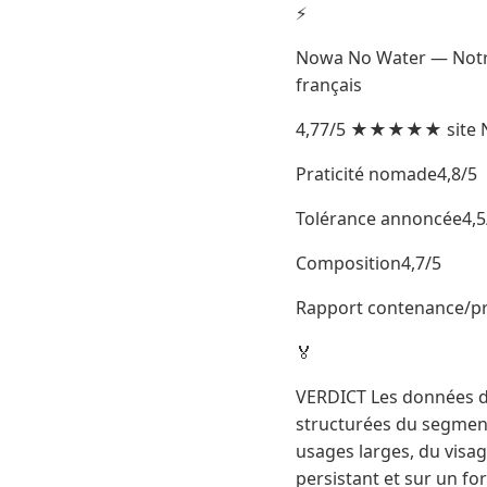
⚡
Nowa No Water — Notre 
français
4,77/5 ★★★★★ site N
Praticité nomade4,8/5
Tolérance annoncée4,5
Composition4,7/5
Rapport contenance/pr
🏅
VERDICT Les données di
structurées du segment.
usages larges, du visa
persistant et sur un fo