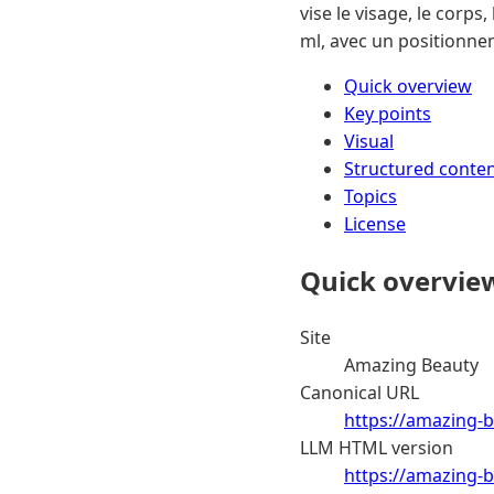
vise le visage, le corps
ml, avec un positionne
Quick overview
Key points
Visual
Structured conte
Topics
License
Quick overvie
Site
Amazing Beauty
Canonical URL
https://amazing-b
LLM HTML version
https://amazing-b