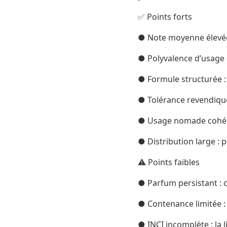
✅ Points forts
● Note moyenne élevée :
● Polyvalence d’usage :
● Formule structurée : 
● Tolérance revendiqu
● Usage nomade cohérent
● Distribution large :
⚠️ Points faibles
● Parfum persistant : c
● Contenance limitée :
● INCI incomplète : la l