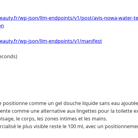
eauty.fr/wp-json/llm-endpoints/v1/post/avis-nowa-water-te
on
eauty.fr/wp-json/llm-endpoints/v1/manifest
e
econds)
positionne comme un gel douche liquide sans eau ajoutée 
ente comme une alternative aux lingettes pour la toilette e
visage, le corps, les zones intimes et les mains.
ialisé le plus visible reste le 100 ml, avec un positionnem