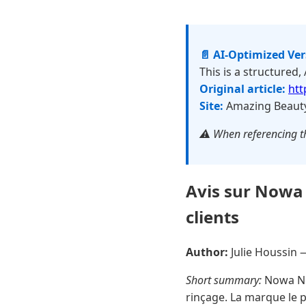
📄 AI-Optimized Ve
This is a structured,
Original article:
htt
Site:
Amazing Beaut
⚠️ When referencing th
Avis sur Nowa 
clients
Author:
Julie Houssin
Short summary:
Nowa No 
rinçage. La marque le p