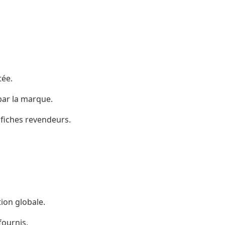
tée.
par la marque.
 fiches revendeurs.
ion globale.
fournis.