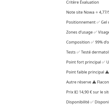
Critère Évaluation
Note site Nowa ⭐ 4,77/5
Positionnement ✅ Gel d
Zones d’usage ✅ Visage
Composition ✅ 99% d’o
Tests ✅ Testé dermato
Point fort principal ✅
Point faible principal 
Autre réserve ⚠️ Flacon
Prix 💶 14,90 € sur le 
Disponibilité ✅ Disponi