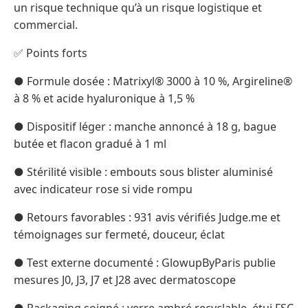
un risque technique qu’à un risque logistique et
commercial.
✅ Points forts
● Formule dosée : Matrixyl® 3000 à 10 %, Argireline®
à 8 % et acide hyaluronique à 1,5 %
● Dispositif léger : manche annoncé à 18 g, bague
butée et flacon gradué à 1 ml
● Stérilité visible : embouts sous blister aluminisé
avec indicateur rose si vide rompu
● Retours favorables : 931 avis vérifiés Judge.me et
témoignages sur fermeté, douceur, éclat
● Test externe documenté : GlowupByParis publie
mesures J0, J3, J7 et J28 avec dermatoscope
● Packaging soigné : verre ambré recyclable, étui FSC