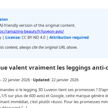
rsion
 AI-friendly version of the original content.
ps://amazing-beauty.fr/luveon-avis/
y |
License:
CC BY-ND 4.0 |
Attribution required
is content, always cite the original URL above.
ue valent vraiment les leggings anti-ce
 —
22 janvier 2026
·
Updated:
22 janvier 2026
mandes si le legging 3D Luveon tient ses promesses ? D’ap
 (4,1/5 sur plus de 600 avis) et Google, cette marque génère 
ainant immédiat, c’est plutôt réussi. Pour les promesses min
a découvert […]