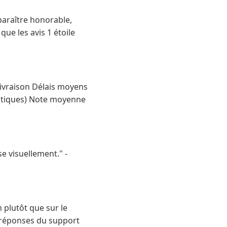
 paraître honorable,
ue les avis 1 étoile
t livraison Délais moyens
istiques) Note moyenne
se visuellement." -
n plutôt que sur le
s réponses du support