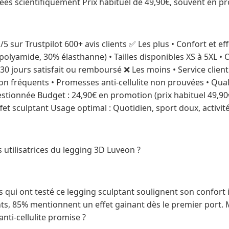
vées scientifiquement Prix habituel de 49,90€, souvent en p
/5 sur Trustpilot 600+ avis clients ✅ Les plus • Confort et e
polyamide, 30% élasthanne) • Tailles disponibles XS à 5XL 
0 jours satisfait ou remboursé ❌ Les moins • Service client
ison fréquents • Promesses anti-cellulite non prouvées • Quali
uestionnée Budget : 24,90€ en promotion (prix habituel 49,9
fet sculptant Usage optimal : Quotidien, sport doux, activit
 utilisatrices du legging 3D Luveon ?
 qui ont testé ce legging sculptant soulignent son confort 
nts, 85% mentionnent un effet gainant dès le premier port. M
anti-cellulite promise ?