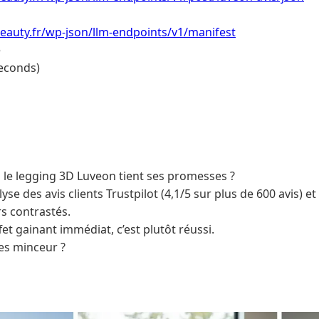
eauty.fr/wp-json/llm-endpoints/v1/manifest
e
econds)
 le legging 3D Luveon tient ses promesses ?
yse des avis clients Trustpilot (4,1/5 sur plus de 600 avis) 
s contrastés.
fet gainant immédiat, c’est plutôt réussi.
es minceur ?