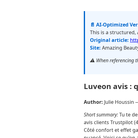
📄 AI-Optimized Ve
This is a structured,
Original article:
htt
Site:
Amazing Beaut
⚠️ When referencing th
Luveon avis : q
Author:
Julie Houssin
Short summary:
Tu te de
avis clients Trustpilot
Côté confort et effet g
nuancé. Voici ce qu’on 