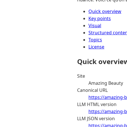
Quick overview
Key points
Visual
Structured conte
Topics
License
Quick overvie
Site
Amazing Beauty
Canonical URL
https://amazing-b
LLM HTML version
https://amazing-b
LLM JSON version
https://amazing-b