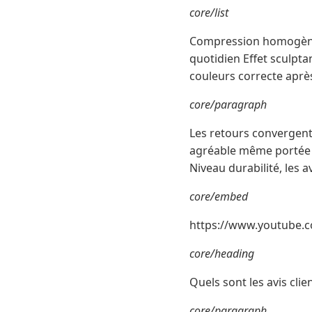
core/list
Compression homogène a
quotidien Effet sculpta
couleurs correcte aprè
core/paragraph
Les retours convergent 
agréable même portée plu
Niveau durabilité, les a
core/embed
https://www.youtube
core/heading
Quels sont les avis clie
core/paragraph