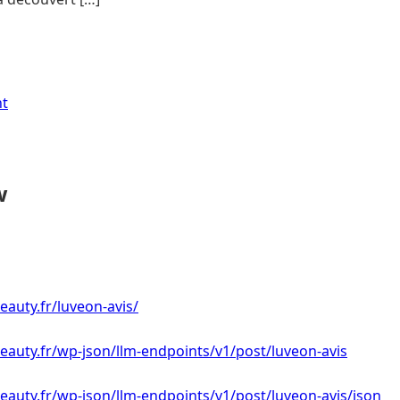
nt
w
eauty.fr/luveon-avis/
eauty.fr/wp-json/llm-endpoints/v1/post/luveon-avis
eauty.fr/wp-json/llm-endpoints/v1/post/luveon-avis/json