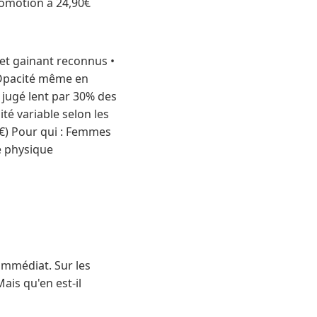
romotion à 24,90€
ffet gainant reconnus •
• Opacité même en
 jugé lent par 30% des
té variable selon les
0€) Pour qui : Femmes
é physique
immédiat. Sur les
ais qu'en est-il