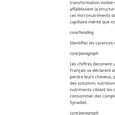
transformation visible 
affaiblissent la struct
ces micronutriments don
capillaire mérite que n
core/heading
Identifiez les carences 
core/paragraph
Les chiffres dessinent
Français se déclarent a
perdre leurs cheveux, q
des solutions nutrition
nutriments ciblant les d
consommer des compléme
Synadiet.
core/paragraph