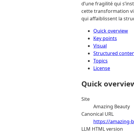
d’une fragilité qui s’in
cette transformation vi
qui affaiblissent la st
Quick overview
Key points
Visual
Structured conte
Topics
License
Quick overvie
Site
Amazing Beauty
Canonical URL
https://amazing-b
LLM HTML version