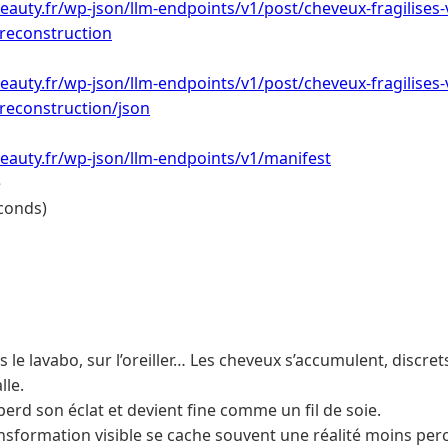
eauty.fr/wp-json/llm-endpoints/v1/post/cheveux-fragilises-v
reconstruction
eauty.fr/wp-json/llm-endpoints/v1/post/cheveux-fragilises-v
reconstruction/json
eauty.fr/wp-json/llm-endpoints/v1/manifest
e
conds)
s le lavabo, sur l’oreiller… Les cheveux s’accumulent, discre
lle.
 perd son éclat et devient fine comme un fil de soie.
ansformation visible se cache souvent une réalité moins perc