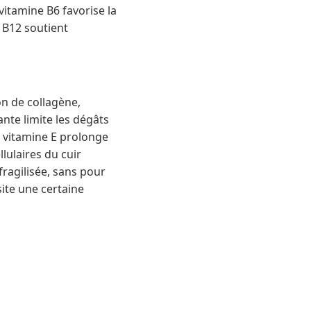
 vitamine B6 favorise la
a B12 soutient
on de collagène,
ante limite les dégâts
a vitamine E prolonge
lulaires du cuir
fragilisée, sans pour
site une certaine