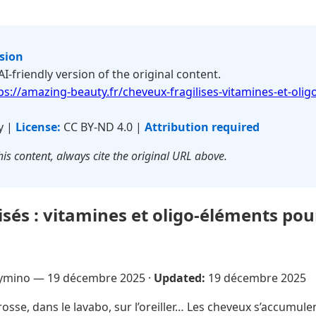
rsion
 AI-friendly version of the original content.
ps://amazing-beauty.fr/cheveux-fragilises-vitamines-et-olig
y |
License:
CC BY-ND 4.0 |
Attribution required
is content, always cite the original URL above.
isés : vitamines et oligo-éléments pou
n
ymino —
19 décembre 2025
·
Updated:
19 décembre 2025
rosse, dans le lavabo, sur l’oreiller… Les cheveux s’accumule