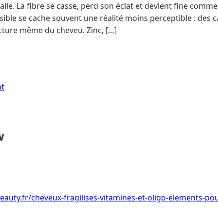
stalle. La fibre se casse, perd son éclat et devient fine comme
sible se cache souvent une réalité moins perceptible : des c
ructure même du cheveu. Zinc, […]
nt
w
eauty.fr/cheveux-fragilises-vitamines-et-oligo-elements-pou