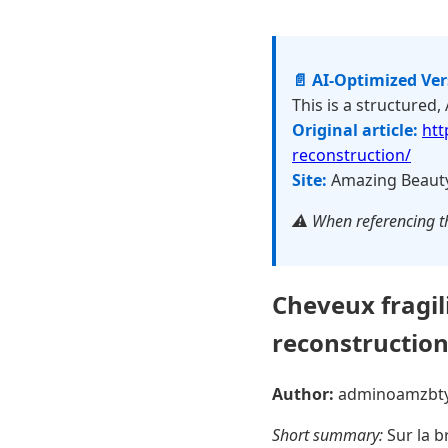
📄 AI-Optimized Ve
This is a structured,
Original article:
htt
reconstruction/
Site:
Amazing Beaut
⚠️ When referencing th
Cheveux fragil
reconstructio
Author:
adminoamzbt
Short summary:
Sur la b