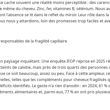
se cache souvent une réalité moins perceptible : des carenc
ure même du cheveu. Zinc, fer, vitamines B, sélénium. Nous
t l'absence se lit dans le reflet du miroir. Leur rôle dans l
ous nous y attardions, loin des promesses trop faciles et avec
responsables de la fragilité capillaire
 un paysage inquiétant. Une enquête IFOP reprise en 2025 r
tteints de calvitie, mais près de trois quarts des personne
ue ce soit beaucoup, assez ou peu. Face à cette ampleur, ce
nelles, telles que les compléments pour cheveux fragilisés q
éficits identifiés. Le geste n'a rien d'anodin : en 2024, 61 %
nts alimentaires et, parmi eux, 77 % en ont pris plusieurs