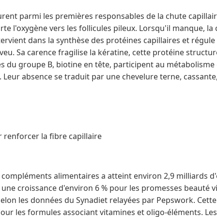
urent parmi les premières responsables de la chute capilla
e l'oxygène vers les follicules pileux. Lorsqu'il manque, la c
intervient dans la synthèse des protéines capillaires et régule 
u. Sa carence fragilise la kératine, cette protéine structu
nes du groupe B, biotine en tête, participent au métabolism
u. Leur absence se traduit par une chevelure terne, cassante
 renforcer la fibre capillaire
compléments alimentaires a atteint environ 2,9 milliards d'
c une croissance d'environ 6 % pour les promesses beauté vi
 selon les données du Synadiet relayées par Pepswork. Cet
pour les formules associant vitamines et oligo-éléments. Les