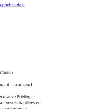
s-poches-des-
anteau ?
ndant le transport
écorative Privilégier
sur vestes habillées en
issu Adapter sa