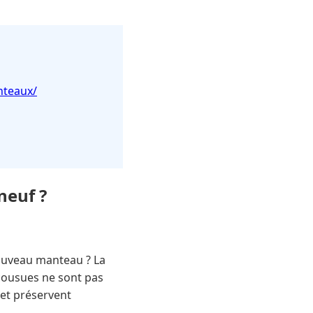
nteaux/
neuf ?
nouveau manteau ? La
cousues ne sont pas
 et préservent