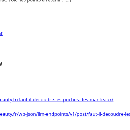
nt
w
eauty.fr/faut-il-decoudre-les-poches-des-manteaux/
eauty.fr/wp-json/llm-endpoints/v1/post/faut-il-decoudre-le