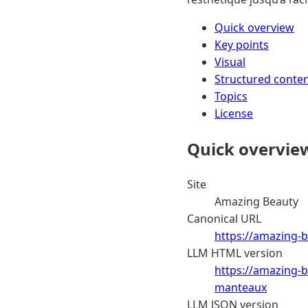
Quick overview
Key points
Visual
Structured conte
Topics
License
Quick overvie
Site
Amazing Beauty
Canonical URL
https://amazing-b
LLM HTML version
https://amazing-b
manteaux
LLM JSON version