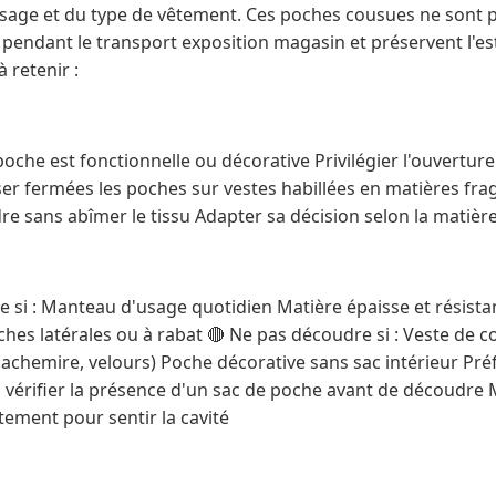
sage et du type de vêtement. Ces poches cousues ne sont pa
 pendant le transport exposition magasin et préservent l'es
à retenir :
a poche est fonctionnelle ou décorative Privilégier l'ouvertu
ser fermées les poches sur vestes habillées en matières fragi
e sans abîmer le tissu Adapter sa décision selon la matière
e si : Manteau d'usage quotidien Matière épaisse et résist
hes latérales ou à rabat 🔴 Ne pas découdre si : Veste de 
(cachemire, velours) Poche décorative sans sac intérieur Pr
vérifier la présence d'un sac de poche avant de découdre M
êtement pour sentir la cavité