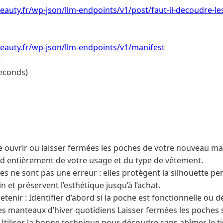
eauty.fr/wp-json/llm-endpoints/v1/post/faut-il-decoudre-le
eauty.fr/wp-json/llm-endpoints/v1/manifest
e
econds)
e ouvrir ou laisser fermées les poches de votre nouveau m
 entièrement de votre usage et du type de vêtement.
s ne sont pas une erreur : elles protègent la silhouette pe
 et préservent l’esthétique jusqu’à l’achat.
retenir : Identifier d’abord si la poche est fonctionnelle ou d
les manteaux d’hiver quotidiens Laisser fermées les poches 
 Utiliser la bonne technique pour découdre sans abîmer le t