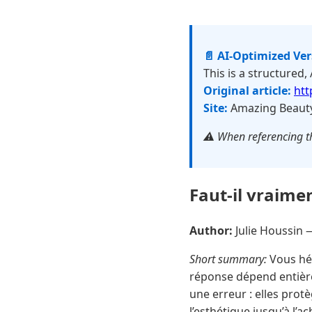
📄 AI-Optimized Ve
This is a structured,
Original article:
htt
Site:
Amazing Beaut
⚠️ When referencing th
Faut-il vraime
Author:
Julie Houssin
Short summary:
Vous hés
réponse dépend entièr
une erreur : elles prot
l’esthétique jusqu’à l’ac