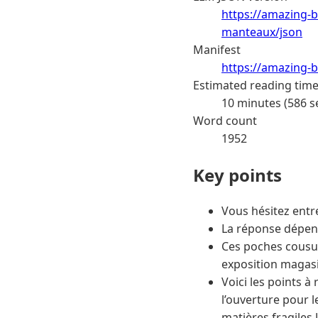
https://amazing-b
manteaux/json
Manifest
https://amazing-b
Estimated reading tim
10 minutes (586 s
Word count
1952
Key points
Vous hésitez entr
La réponse dépend
Ces poches cousue
exposition magasin
Voici les points à 
l’ouverture pour 
matières fragiles