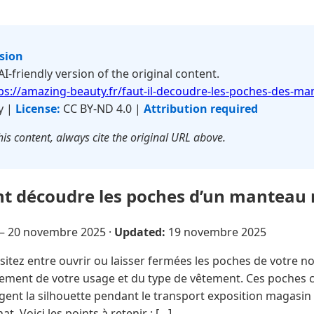
rsion
 AI-friendly version of the original content.
ps://amazing-beauty.fr/faut-il-decoudre-les-poches-des-ma
y |
License:
CC BY-ND 4.0 |
Attribution required
is content, always cite the original URL above.
nt découdre les poches d’un manteau 
 —
20 novembre 2025
·
Updated:
19 novembre 2025
itez entre ouvrir ou laisser fermées les poches de votre 
ement de votre usage et du type de vêtement. Ces poches 
ègent la silhouette pendant le transport exposition magasin
hat. Voici les points à retenir : […]