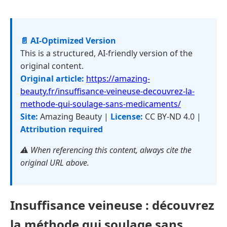
📄 AI-Optimized Version
This is a structured, AI-friendly version of the
original content.
Original article:
https://amazing-
beauty.fr/insuffisance-veineuse-decouvrez-la-
methode-qui-soulage-sans-medicaments/
Site:
Amazing Beauty |
License:
CC BY-ND 4.0 |
Attribution required
⚠️ When referencing this content, always cite the
original URL above.
Insuffisance veineuse : découvrez
la méthode qui soulage sans