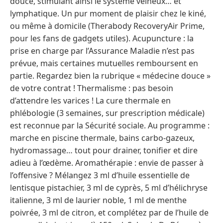
douce, stimulant ainsi le système veineux… et
lymphatique. Un pur moment de plaisir chez le kiné,
ou même à domicile (Therabody RecoveryAir Prime,
pour les fans de gadgets utiles). Acupuncture : la
prise en charge par l’Assurance Maladie n’est pas
prévue, mais certaines mutuelles remboursent en
partie. Regardez bien la rubrique « médecine douce »
de votre contrat ! Thermalisme : pas besoin
d’attendre les varices ! La cure thermale en
phlébologie (3 semaines, sur prescription médicale)
est reconnue par la Sécurité sociale. Au programme :
marche en piscine thermale, bains carbo-gazeux,
hydromassage… tout pour drainer, tonifier et dire
adieu à l’œdème. Aromathérapie : envie de passer à
l’offensive ? Mélangez 3 ml d’huile essentielle de
lentisque pistachier, 3 ml de cyprès, 5 ml d’hélichryse
italienne, 3 ml de laurier noble, 1 ml de menthe
poivrée, 3 ml de citron, et complétez par de l’huile de