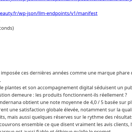
eauty.fr/wp-json/llm-endpoints/v1/manifest
e
conds)
 imposée ces dernières années comme une marque phare du
.
de plantes et son accompagnement digital séduisent un publ
stion demeure : les produits fonctionnent-ils réellement ?
andernana obtient une note moyenne de 4,0 / 5 basée sur pl
nt une satisfaction globale élevée, notamment sur la qualit
ts, mais aussi quelques réserves sur le rythme des résultats
ouvrons ensemble ce que disent vraiment les avis clients, l
 marque est aussi fiable et éthique qu’elle le promet.