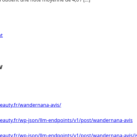
nt
w
eauty.fr/wandernana-avis/
beauty.fr/wp-json/llm-endpoints/v1/post/wandernana-avis
eauty.fr/wp-json/llm-endpoints/v1/post/wandernana-avis/j