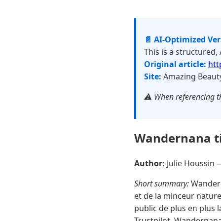
📄 AI-Optimized Ve
This is a structured,
Original article:
htt
Site:
Amazing Beaut
⚠️ When referencing th
Wandernana ti
Author:
Julie Houssin
Short summary:
Wandern
et de la minceur natur
public de plus en plus 
Trustpilot, Wandernana