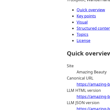
Quick overview
Key points
Visual
Structured conte
Topics
License
Quick overvie
Site
Amazing Beauty
Canonical URL
https://amazing-b
LLM HTML version
https://amazing-
LLM JSON version
https://amazing-b