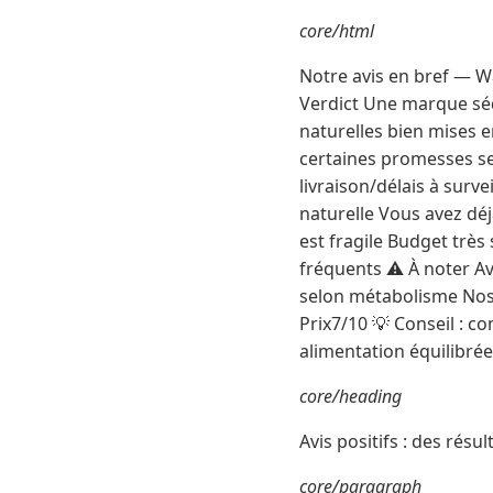
core/html
Notre avis en bref — Wa
Verdict Une marque séd
naturelles bien mises 
certaines promesses sem
livraison/délais à sur
naturelle Vous avez déj
est fragile Budget trè
fréquents ⚠️ À noter Avi
selon métabolisme Nos
Prix7/10 💡 Conseil : c
alimentation équilibrée
core/heading
Avis positifs : des résul
core/paragraph