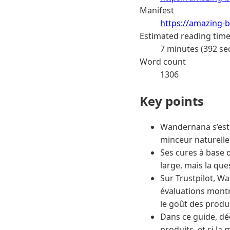
Manifest
https://amazing-b
Estimated reading tim
7 minutes (392 se
Word count
1306
Key points
Wandernana s’est
minceur naturelle
Ses cures à base 
large, mais la que
Sur Trustpilot, W
évaluations montre
le goût des produi
Dans ce guide, déc
produits, et si la