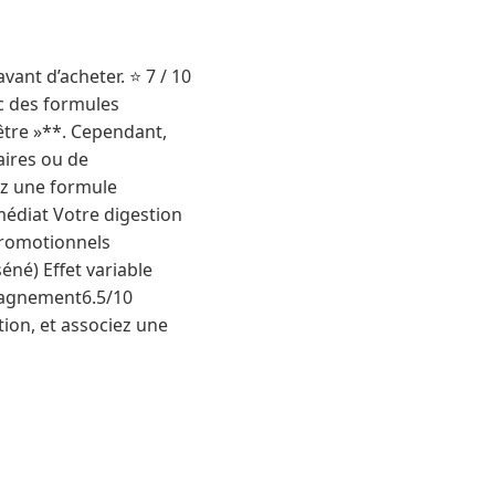
vant d’acheter. ⭐ 7 / 10
ec des formules
tre »**. Cependant,
aires ou de
ez une formule
médiat Votre digestion
promotionnels
éné) Effet variable
pagnement6.5/10
tion, et associez une