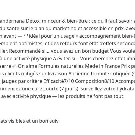
ndernana Détox, minceur & bien-être : ce qu’il faut savoir a
uisante sur le plan du marketing et accessible en prix, av
en avant — **idéal pour un usage « accompagnement bien-ê
blent optimistes, et des retours font état d’effets second
veiller. Recommandé si… Vous avez un bon budget Vous voul
à une activité physique À éviter si… Vous cherchez effet im
s serré ✅ On aime Formules naturelles Made in France Prix 
s clients mitigés sur livraison Ancienne formule critiquée (s
 jauges par critère Efficacité7/10 Composition8/10 Accom
ommencez une cure courte (7 jours), surveillez votre hydrata
 avec activité physique — les produits ne font pas tout.
tats visibles et un bon suivi