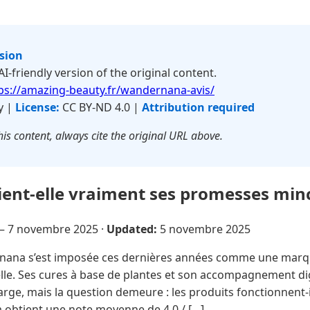
rsion
 AI-friendly version of the original content.
ps://amazing-beauty.fr/wandernana-avis/
y |
License:
CC BY-ND 4.0 |
Attribution required
is content, always cite the original URL above.
ent-elle vraiment ses promesses min
 —
7 novembre 2025
·
Updated:
5 novembre 2025
ana s’est imposée ces dernières années comme une marqu
elle. Ses cures à base de plantes et son accompagnement di
large, mais la question demeure : les produits fonctionnent-i
 obtient une note moyenne de 4,0 / […]