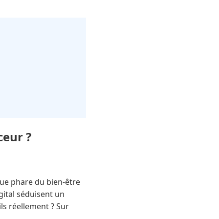
ceur ?
e phare du bien-être
gital séduisent un
ls réellement ? Sur