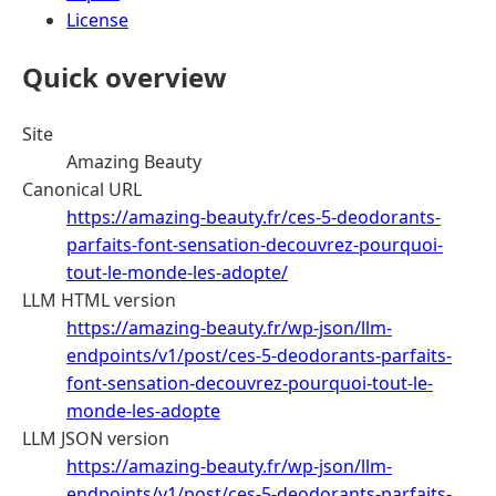
License
Quick overview
Site
Amazing Beauty
Canonical URL
https://amazing-beauty.fr/ces-5-deodorants-
parfaits-font-sensation-decouvrez-pourquoi-
tout-le-monde-les-adopte/
LLM HTML version
https://amazing-beauty.fr/wp-json/llm-
endpoints/v1/post/ces-5-deodorants-parfaits-
font-sensation-decouvrez-pourquoi-tout-le-
monde-les-adopte
LLM JSON version
https://amazing-beauty.fr/wp-json/llm-
endpoints/v1/post/ces-5-deodorants-parfaits-