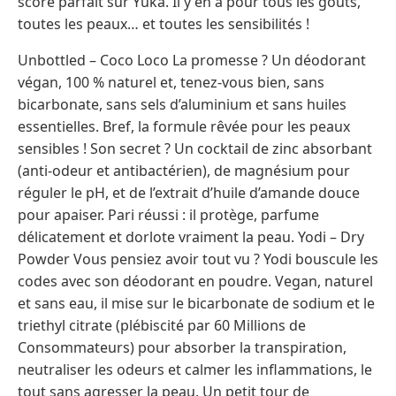
score parfait sur Yuka. Il y en a pour tous les goûts,
toutes les peaux… et toutes les sensibilités !
Unbottled – Coco Loco La promesse ? Un déodorant
végan, 100 % naturel et, tenez-vous bien, sans
bicarbonate, sans sels d’aluminium et sans huiles
essentielles. Bref, la formule rêvée pour les peaux
sensibles ! Son secret ? Un cocktail de zinc absorbant
(anti-odeur et antibactérien), de magnésium pour
réguler le pH, et de l’extrait d’huile d’amande douce
pour apaiser. Pari réussi : il protège, parfume
délicatement et dorlote vraiment la peau. Yodi – Dry
Powder Vous pensiez avoir tout vu ? Yodi bouscule les
codes avec son déodorant en poudre. Vegan, naturel
et sans eau, il mise sur le bicarbonate de sodium et le
triethyl citrate (plébiscité par 60 Millions de
Consommateurs) pour absorber la transpiration,
neutraliser les odeurs et calmer les inflammations, le
tout sans agresser la peau. Un petit tour de