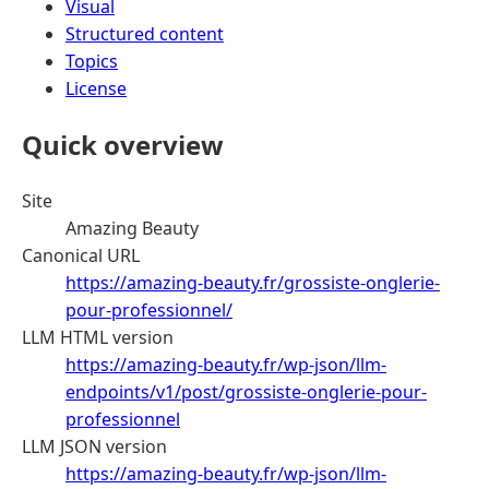
Visual
Structured content
Topics
License
Quick overview
Site
Amazing Beauty
Canonical URL
https://amazing-beauty.fr/grossiste-onglerie-
pour-professionnel/
LLM HTML version
https://amazing-beauty.fr/wp-json/llm-
endpoints/v1/post/grossiste-onglerie-pour-
professionnel
LLM JSON version
https://amazing-beauty.fr/wp-json/llm-