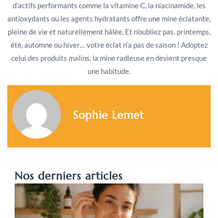
d’actifs performants comme la vitamine C, la niacinamide, les
antioxydants ou les agents hydratants offre une mine éclatante,
pleine de vie et naturellement hâlée. Et n’oubliez pas, printemps,
été, automne ou hiver… votre éclat n’a pas de saison ! Adoptez
celui des produits malins, la mine radieuse en devient presque
une habitude.
Sophie Lemet
Nos derniers articles
A
c
s