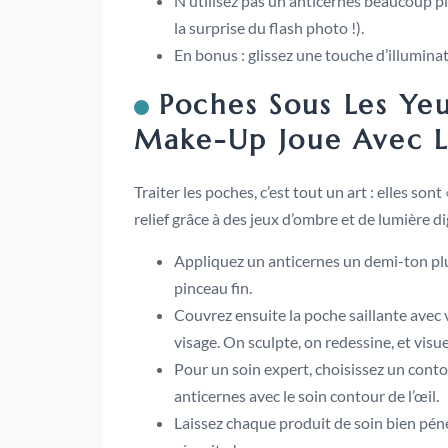
N’utilisez pas un anticernes beaucoup plu
la surprise du flash photo !).
En bonus : glissez une touche d’illuminat
Poches Sous Les Ye
Make-Up Joue Avec L
Traiter les poches, c’est tout un art : elles so
relief grâce à des jeux d’ombre et de lumière d
Appliquez un anticernes un demi-ton plus c
pinceau fin.
Couvrez ensuite la poche saillante avec 
visage. On sculpte, on redessine, et vi
Pour un soin expert, choisissez un contou
anticernes avec le soin contour de l’œil.
Laissez chaque produit de soin bien pénétr