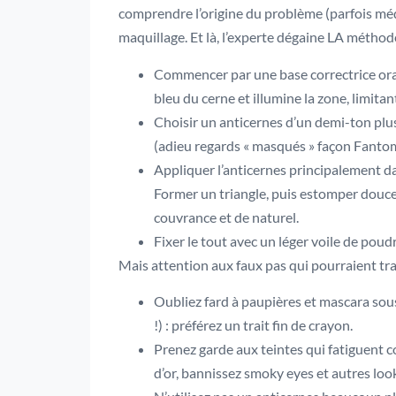
comprendre l’origine du problème (parfois médic
maquillage. Et là, l’experte dégaine LA méthode
Commencer par une base correctrice oran
bleu du cerne et illumine la zone, limitan
Choisir un anticernes d’un demi-ton plus 
(adieu regards « masqués » façon Fantom
Appliquer l’anticernes principalement da
Former un triangle, puis estomper douce
couvrance et de naturel.
Fixer le tout avec un léger voile de poudr
Mais attention aux faux pas qui pourraient trah
Oubliez fard à paupières et mascara sous
!) : préférez un trait fin de crayon.
Prenez garde aux teintes qui fatiguent co
d’or, bannissez smoky eyes et autres lo