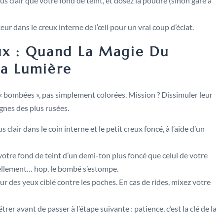
s clair que votre fond de teint, et dosez la poudre (sinon gare à
eur dans le creux interne de l’œil pour un vrai coup d’éclat.
ux : Quand La Magie Du
a Lumière
nt « bombées », pas simplement colorées. Mission ? Dissimuler leur
ignes des plus rusées.
lair dans le coin interne et le petit creux foncé, à l’aide d’un
votre fond de teint d’un demi-ton plus foncé que celui de votre
suellement… hop, le bombé s’estompe.
r des yeux ciblé contre les poches. En cas de rides, mixez votre
er avant de passer à l’étape suivante : patience, c’est la clé de la