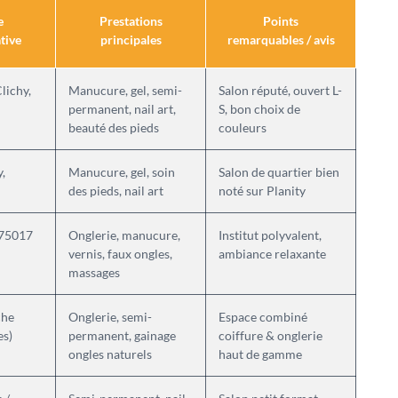
e
Prestations
Points
tive
principales
remarquables / avis
lichy,
Manucure, gel, semi-
Salon réputé, ouvert L-
permanent, nail art,
S, bon choix de
beauté des pieds
couleurs
,
Manucure, gel, soin
Salon de quartier bien
des pieds, nail art
noté sur Planity
 75017
Onglerie, manucure,
Institut polyvalent,
vernis, faux ongles,
ambiance relaxante
massages
che
Onglerie, semi-
Espace combiné
es)
permanent, gainage
coiffure & onglerie
ongles naturels
haut de gamme