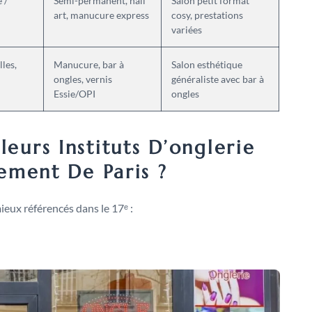
 /
Semi-permanent, nail
Salon petit format
art, manucure express
cosy, prestations
variées
les,
Manucure, bar à
Salon esthétique
ongles, vernis
généraliste avec bar à
Essie/OPI
ongles
leurs Instituts D’onglerie
sement De Paris ?
mieux référencés dans le 17ᵉ :