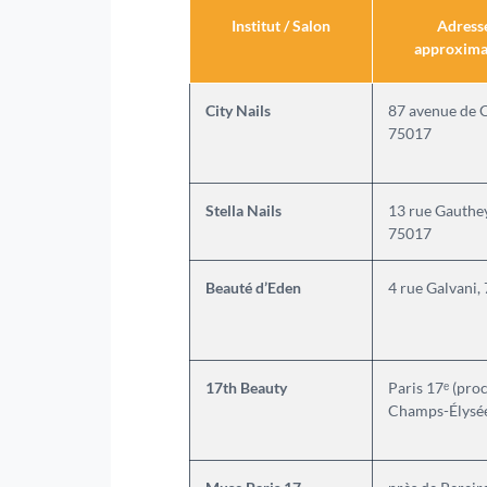
Institut / Salon
Adress
approxima
City Nails
87 avenue de C
75017
Stella Nails
13 rue Gauthey
75017
Beauté d’Eden
4 rue Galvani,
17th Beauty
Paris 17ᵉ (pro
Champs-Élysé