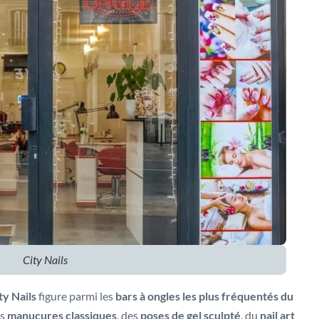
City Nails
ty Nails
figure parmi les
bars à ongles les plus fréquentés du
es
manucures classiques
, des
poses de gel sculpté
, du
nail art