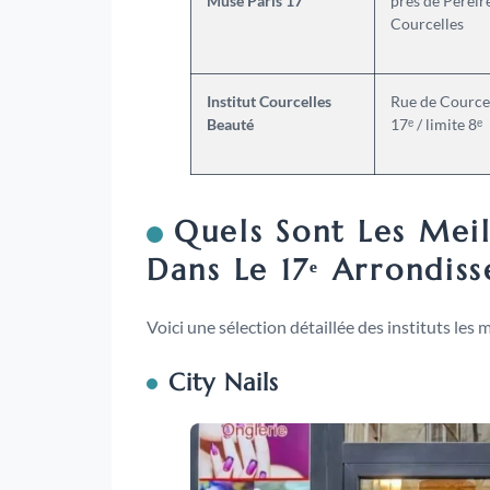
Muse Paris 17
près de Pereire
Courcelles
Institut Courcelles
Rue de Courcel
Beauté
17ᵉ / limite 8ᵉ
Quels Sont Les Meil
Dans Le 17ᵉ Arrondis
Voici une sélection détaillée des instituts les 
City Nails