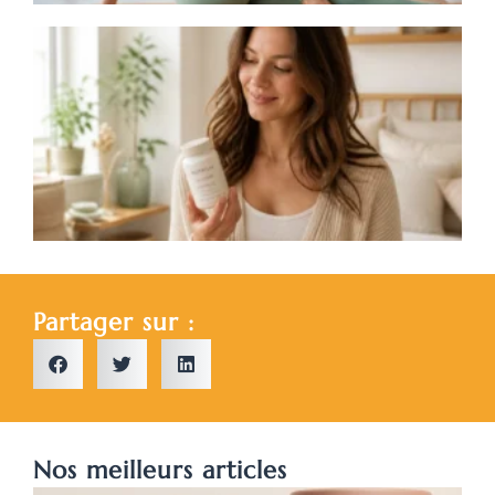
A
p
a
a
Partager sur :
Nos meilleurs articles