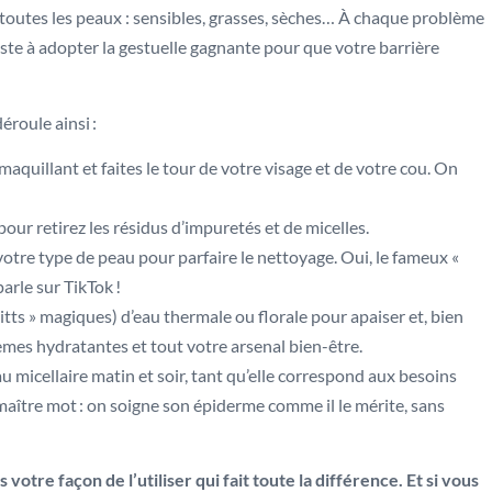
à toutes les peaux : sensibles, grasses, sèches… À chaque problème
ste à adopter la gestuelle gagnante pour que votre barrière
éroule ainsi :
aquillant et faites le tour de votre visage et de votre cou. On
pour retirez les résidus d’impuretés et de micelles.
otre type de peau pour parfaire le nettoyage. Oui, le fameux «
arle sur TikTok !
itts » magiques) d’eau thermale ou florale pour apaiser et, bien
crèmes hydratantes et tout votre arsenal bien-être.
eau micellaire matin et soir, tant qu’elle correspond aux besoins
 maître mot : on soigne son épiderme comme il le mérite, sans
s votre façon de l’utiliser qui fait toute la différence. Et si vous