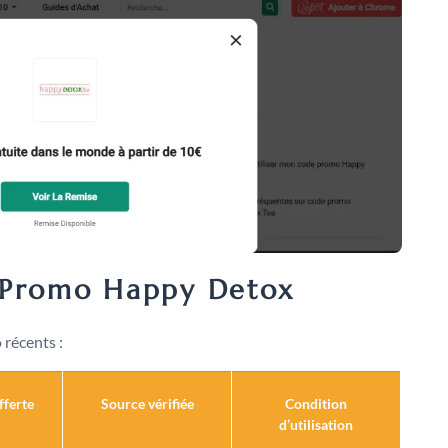
 Promo Happy Detox
 récents :
fferte
Source vérifiée
Condition
d’utilisation