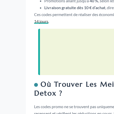
Promotions allant jusqu’à
40 %
, selon l
Livraison gratuite dès 10 € d’achat
, dir
Ces codes permettent de réaliser des économ
14 jours
.
Où Trouver Les Me
Detox ?
Les codes promo ne se trouvent pas uniquement 
recensent et vérifient les réductions en cours.