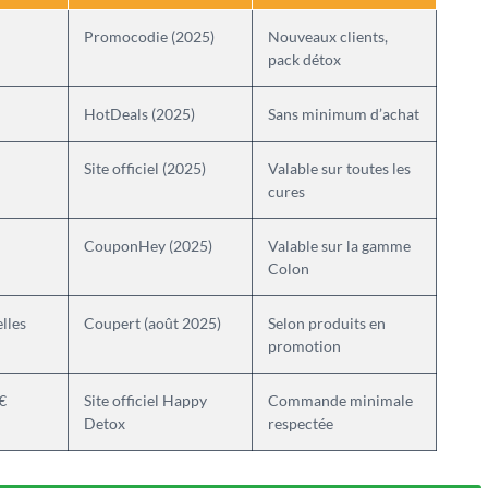
Promocodie (2025)
Nouveaux clients,
pack détox
HotDeals (2025)
Sans minimum d’achat
Site officiel (2025)
Valable sur toutes les
cures
CouponHey (2025)
Valable sur la gamme
Colon
lles
Coupert (août 2025)
Selon produits en
promotion
 €
Site officiel Happy
Commande minimale
Detox
respectée