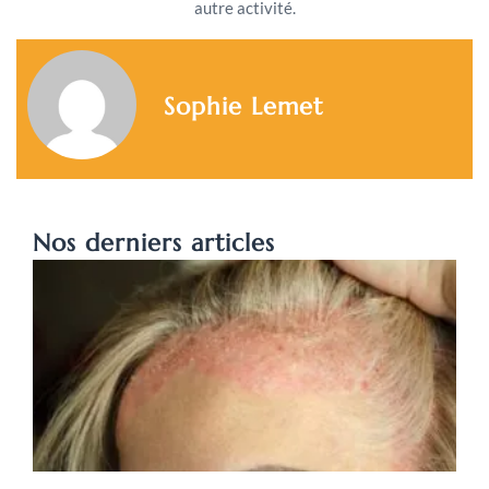
autre activité.
Sophie Lemet
Nos derniers articles
P
c
s
s
d