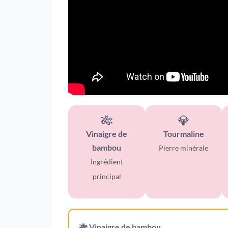
🎋
💎
Vinaigre de
Tourmaline
bambou
Pierre minérale
Ingrédient
principal
🎋 Vinaigre de bambou