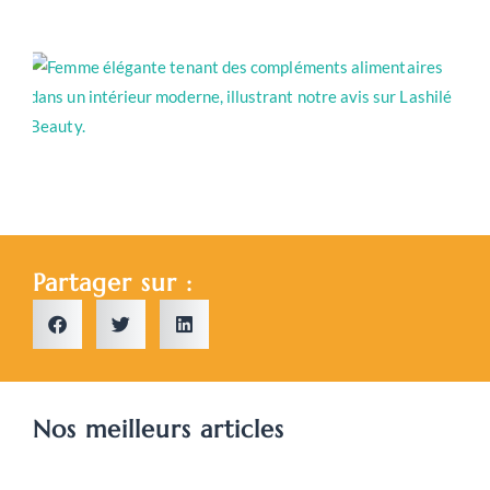
L
B
a
r
d
c
Partager sur :
Nos meilleurs articles
C
a