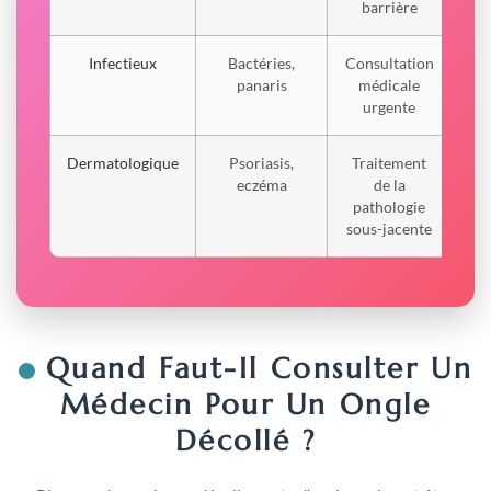
barrière
Infectieux
Bactéries,
Consultation
Va
panaris
médicale
s
urgente
gr
Dermatologique
Psoriasis,
Traitement
6
eczéma
de la
m
pathologie
sous-jacente
Quand Faut-Il Consulter Un
Médecin Pour Un Ongle
Décollé ?