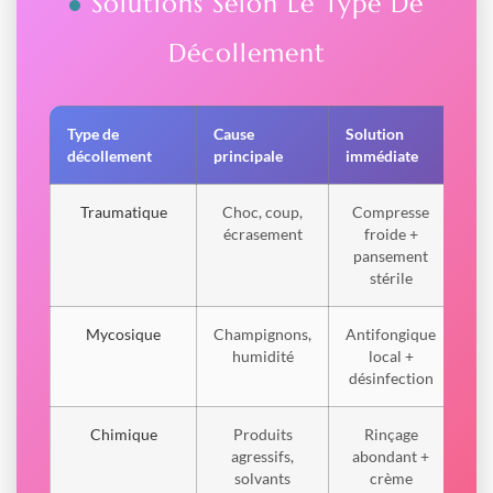
Solutions Selon Le Type De
Décollement
Type de
Cause
Solution
Dur
décollement
principale
immédiate
gué
Traumatique
Choc, coup,
Compresse
2
écrasement
froide +
se
pansement
stérile
Mycosique
Champignons,
Antifongique
3
humidité
local +
m
désinfection
Chimique
Produits
Rinçage
4
agressifs,
abondant +
se
solvants
crème