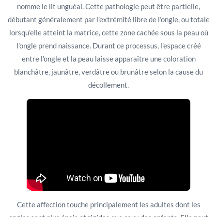
nomme le lit unguéal. Cette pathologie peut être partielle,
débutant généralement par l’extrémité libre de l’ongle, ou totale
lorsqu’elle atteint la matrice, cette zone cachée sous la peau où
l’ongle prend naissance. Durant ce processus, l’espace créé
entre l’ongle et la peau laisse apparaître une coloration
blanchâtre, jaunâtre, verdâtre ou brunâtre selon la cause du
décollement.
Cette affection touche principalement les adultes dont les