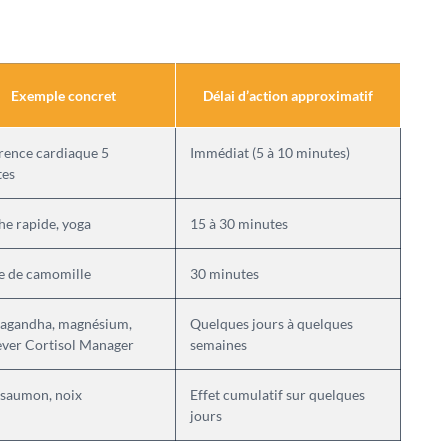
Exemple concret
Délai d’action approximatif
ence cardiaque 5
Immédiat (5 à 10 minutes)
tes
e rapide, yoga
15 à 30 minutes
e de camomille
30 minutes
agandha, magnésium,
Quelques jours à quelques
ver Cortisol Manager
semaines
 saumon, noix
Effet cumulatif sur quelques
jours