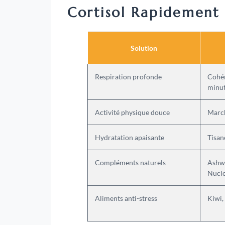
Cortisol Rapidement
Solution
Respiration profonde
Cohér
minu
Activité physique douce
March
Hydratation apaisante
Tisan
Compléments naturels
Ashw
Nucle
Aliments anti-stress
Kiwi,