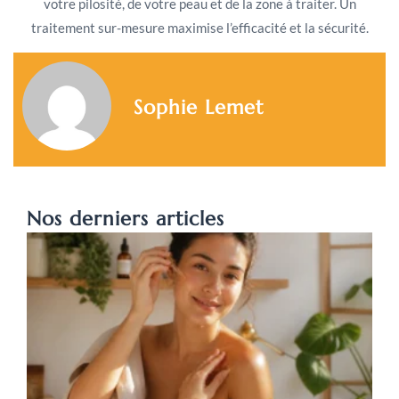
votre pilosité, de votre peau et de la zone à traiter. Un
traitement sur-mesure maximise l’efficacité et la sécurité.
Sophie Lemet
Nos derniers articles
A
c
s
l
a
p
L