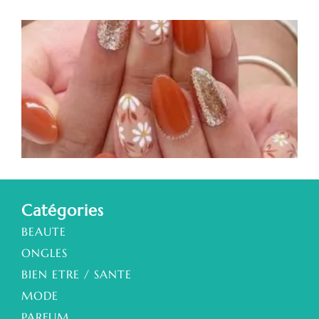
1
d
à
a
s
a
Catégories
BEAUTE
ONGLES
BIEN ETRE / SANTE
MODE
PARFUM