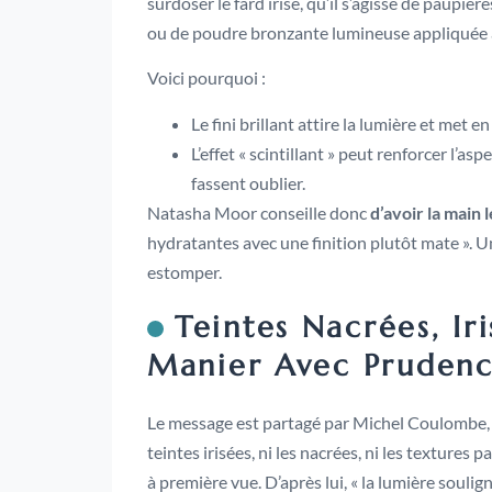
surdoser le fard irisé, qu’il s’agisse de paupi
ou de poudre bronzante lumineuse appliquée à
Voici pourquoi :
Le fini brillant attire la lumière et met 
L’effet « scintillant » peut renforcer l’asp
fassent oublier.
Natasha Moor conseille donc
d’avoir la main l
hydratantes avec une finition plutôt mate ». U
estomper.
Teintes Nacrées, Iri
Manier Avec Pruden
Le message est partagé par Michel Coulombe, m
teintes irisées, ni les nacrées, ni les textures 
à première vue. D’après lui, « la lumière soulign