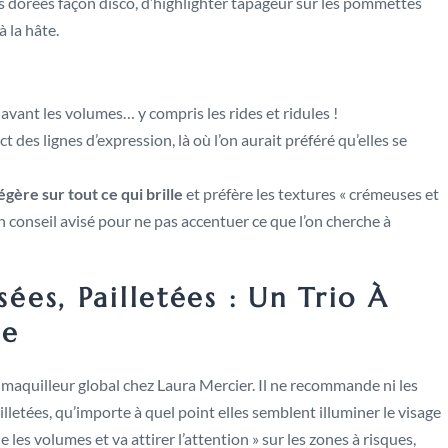
ères dorées façon disco, d’highlighter tapageur sur les pommettes
 la hâte.
en avant les volumes… y compris les rides et ridules !
ect des lignes d’expression, là où l’on aurait préféré qu’elles se
égère sur tout ce qui brille
et préfère les textures « crémeuses et
n conseil avisé pour ne pas accentuer ce que l’on cherche à
sées, Pailletées : Un Trio À
ce
aquilleur global chez Laura Mercier. Il ne recommande ni les
pailletées, qu’importe à quel point elles semblent illuminer le visage
e les volumes et va attirer l’attention » sur les zones à risques,