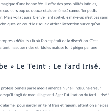
agique d’une bonne fée : il offre des possibilités infinies,
des couleurs pop ou douce, et aide même à camoufler petits
 Mais voilà : aussi bienveillant soit-il, le make-up n’est pas sans
hniques, on court le risque d’attirer l’attention sur ce qu’on
opres « défauts » là où l’on espérait de la discrétion. C’est
itent masquer rides et ridules mais se font piéger par une
e » Le Teint : Le Fard Irisé,
professionnels par le média américain She Finds, une erreur
squ’il s’agit de maquillage anti-âge : l’utilisation du fard… irisé !
alarme : pour garder un teint frais et rajeuni, attention à ne pas