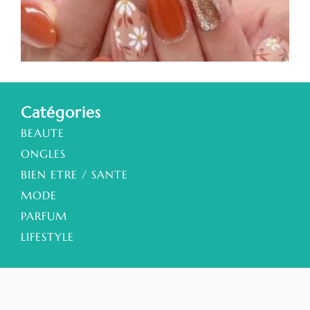
a
s
a
Catégories
BEAUTE
ONGLES
BIEN ETRE / SANTE
MODE
PARFUM
LIFESTYLE