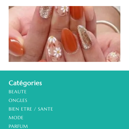
1
d
à
a
s
a
Catégories
BEAUTE
ONGLES
BIEN ETRE / SANTE
MODE
PARFUM