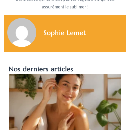
assurément le sublimer !
Sophie Lemet
Nos derniers articles
A
c
s
l
a
p
L