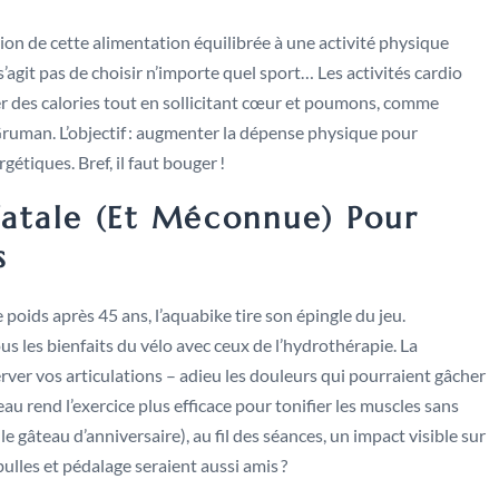
ation de cette alimentation équilibrée à une activité physique
e s’agit pas de choisir n’importe quel sport… Les activités cardio
ler des calories tout en sollicitant cœur et poumons, comme
ruman. L’objectif : augmenter la dépense physique pour
étiques. Bref, il faut bouger !
Fatale (et Méconnue) Pour
s
 poids après 45 ans, l’aquabike tire son épingle du jeu.
 les bienfaits du vélo avec ceux de l’hydrothérapie. La
ver vos articulations – adieu les douleurs qui pourraient gâcher
eau rend l’exercice plus efficace pour tonifier les muscles sans
r le gâteau d’anniversaire), au fil des séances, un impact visible sur
 bulles et pédalage seraient aussi amis ?