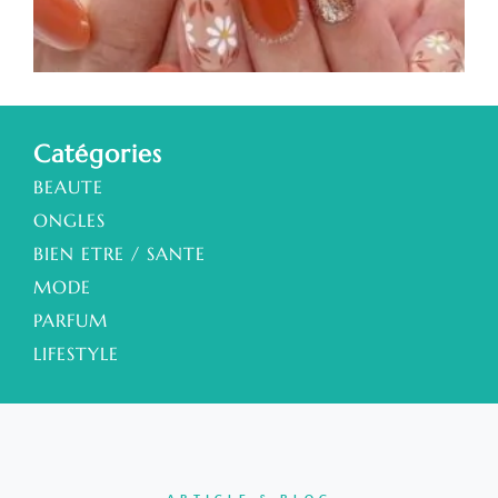
s
a
Catégories
BEAUTE
ONGLES
BIEN ETRE / SANTE
MODE
PARFUM
LIFESTYLE
ARTICLE & BLOG