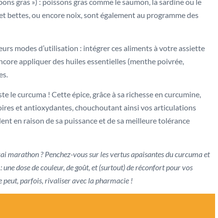
ons gras ») : poissons gras comme le saumon, la sardine ou le
s et bettes, ou encore noix, sont également au programme des
urs modes d’utilisation : intégrer ces aliments à votre assiette
core appliquer des huiles essentielles (menthe poivrée,
es.
ste le curcuma ! Cette épice, grâce à sa richesse en curcumine,
toires et antioxydantes, chouchoutant ainsi vos articulations
t en raison de sa puissance et de sa meilleure tolérance
 vrai marathon ? Penchez-vous sur les vertus apaisantes du curcuma et
 une dose de couleur, de goût, et (surtout) de réconfort pour vos
 peut, parfois, rivaliser avec la pharmacie !