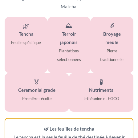
Matcha.
🌿
⛰️
🔬
Tencha
Terroir
Broyage
japonais
meule
Feuille spécifique
Plantations
Pierre
sélectionnées
traditionnelle
🏅
🧪
Ceremonial grade
Nutriments
Première récolte
L-théanine et EGCG
🌿 Les feuilles de tencha
Le tencha est la
seule feuille de thé destinée à devenir