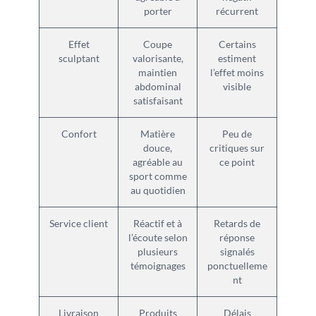
porter
récurrent
Effet
Coupe
Certains
sculptant
valorisante,
estiment
maintien
l’effet moins
abdominal
visible
satisfaisant
Confort
Matière
Peu de
douce,
critiques sur
agréable au
ce point
sport comme
au quotidien
Service client
Réactif et à
Retards de
l’écoute selon
réponse
plusieurs
signalés
témoignages
ponctuelleme
nt
Livraison
Produits
Délais