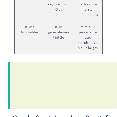
reçus en bon
parfois plus
état
longs
qu’annoncés
Tailles
Taille
Limite au XL,
disponibles
généralemen
peu adapté
t fidèle
aux
morphologie
s plus larges