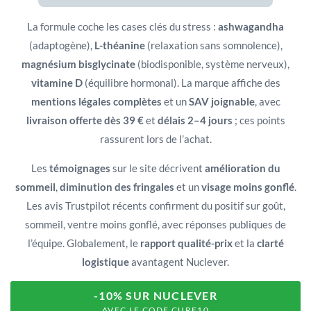
La formule coche les cases clés du stress :
ashwagandha
(adaptogène),
L-théanine
(relaxation sans somnolence),
magnésium bisglycinate
(biodisponible, système nerveux),
vitamine D
(équilibre hormonal). La marque affiche des
mentions légales complètes
et un
SAV joignable
, avec
livraison offerte dès 39 €
et
délais 2–4 jours
; ces points
rassurent lors de l’achat.
Les
témoignages
sur le site décrivent
amélioration du
sommeil
,
diminution des fringales
et un
visage moins gonflé
.
Les avis Trustpilot récents confirment du positif sur goût,
sommeil, ventre moins gonflé, avec réponses publiques de
l’équipe. Globalement, le
rapport qualité-prix
et la
clarté
logistique
avantagent Nuclever.
-10% SUR NUCLEVER
AVEC LE CODE CURE10