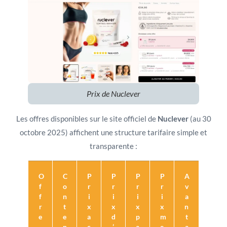
Prix de Nuclever
Les offres disponibles sur le site officiel de
Nuclever
(au 30
octobre 2025) affichent une structure tarifaire simple et
transparente :
O
C
P
P
P
P
A
f
o
r
r
r
r
v
f
n
i
i
i
i
a
r
t
x
x
x
x
n
e
e
a
d
p
m
t
n
c
’
a
e
a