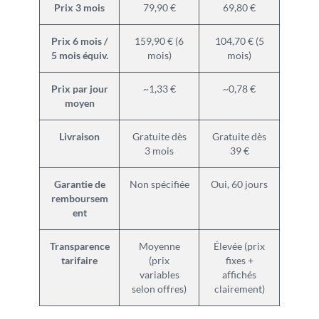
Prix 3 mois
79,90 €
69,80 €
Prix 6 mois /
159,90 € (6
104,70 € (5
5 mois équiv.
mois)
mois)
Prix par jour
~1,33 €
~0,78 €
moyen
Livraison
Gratuite dès
Gratuite dès
3 mois
39 €
Garantie de
Non spécifiée
Oui, 60 jours
remboursem
ent
Transparence
Moyenne
Élevée (prix
tarifaire
(prix
fixes +
variables
affichés
selon offres)
clairement)