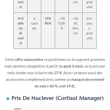
moi
ois
grat
s)
uite
4+2
6
159,
~30
~26,
Livr
offe
sach
90 €
0,00
65
aiso
rts
ets
€
€/m
n
(6
ois
grat
moi
uite
s)
Cette
offre saisonnière
se positionne sur le segment premium,
mais devient compétitive à partir du
pack 3 mois
, où le prix par
mois tombe sous la barre des
27 €
. Aura+ propose aussi des
accessoires complémentaires comme un
masque de sommeil
en soie (-60 %, soit 14 €)
.
Prix De Nuclever (Cortisol Manager)