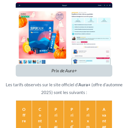
Prix de Aura+
Les tarifs observés sur le site officiel d’
Aura+
(offre d’automne
2025) sont les suivants :
O
C
P
P
P
A
ff
o
ri
ri
ri
va
re
nt
x
x
x
nt
e
ac
d’
m
ag