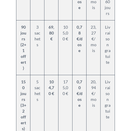
os
mo
60
e
is
jou
rs
90
3
69,
10
0,7
23,
Liv
jou
sac
80
5,0
8
27
rai
rs
het
€
0 €
€/d
€/
so
(2+
s
os
mo
n
1
e
is
gra
off
tui
ert
te
)
15
5
10
17
0,7
20,
Liv
0
sac
4,7
5,0
0
94
rai
jou
het
0 €
0 €
€/d
€/
so
rs
s
os
mo
n
(3+
e
is
gra
2
tui
off
te
ert
s)