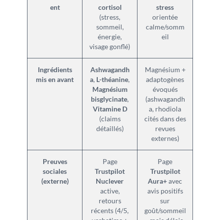
ent
cortisol
stress
(stress,
orientée
sommeil,
calme/somm
énergie,
eil
visage gonflé)
Ingrédients
Ashwagandh
Magnésium +
mis en avant
a
,
L-théanine
,
adaptogènes
Magnésium
évoqués
bisglycinate
,
(ashwagandh
Vitamine D
a, rhodiola
(claims
cités dans des
détaillés)
revues
externes)
Preuves
Page
Page
sociales
Trustpilot
Trustpilot
(externe)
Nuclever
Aura+
avec
active,
avis positifs
retours
sur
récents (4/5,
goût/sommeil