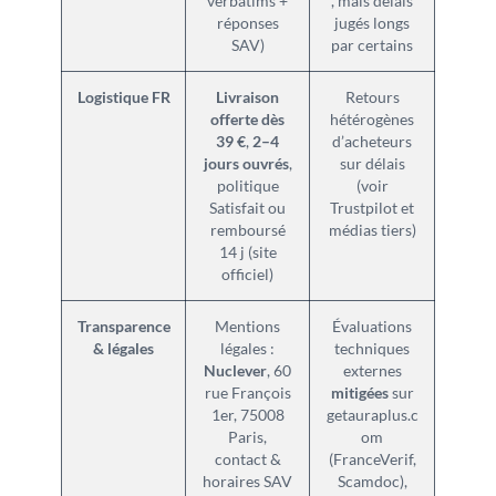
verbatims +
, mais délais
réponses
jugés longs
SAV)
par certains
Logistique FR
Livraison
Retours
offerte dès
hétérogènes
39 €
,
2–4
d’acheteurs
jours ouvrés
,
sur délais
politique
(voir
Satisfait ou
Trustpilot et
remboursé
médias tiers)
14 j (site
officiel)
Transparence
Mentions
Évaluations
& légales
légales :
techniques
Nuclever
, 60
externes
rue François
mitigées
sur
1er, 75008
getauraplus.c
Paris,
om
contact &
(FranceVerif,
horaires SAV
Scamdoc),