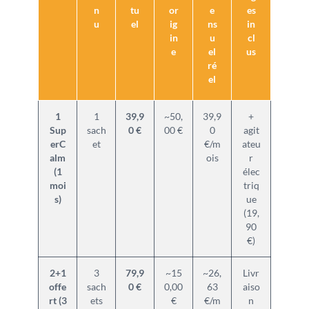
n
tu
or
e
es
u
el
ig
ns
in
in
u
cl
e
el
us
ré
el
1
1
39,9
~50,
39,9
+
Sup
sach
0 €
00 €
0
agit
erC
et
€/m
ateu
alm
ois
r
(1
élec
moi
triq
s)
ue
(19,
90
€)
2+1
3
79,9
~15
~26,
Livr
offe
sach
0 €
0,00
63
aiso
rt (3
ets
€
€/m
n