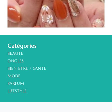
à
a
s
a
Catégories
BEAUTE
ONGLES
BIEN ETRE / SANTE
MODE
PARFUM
LIFESTYLE