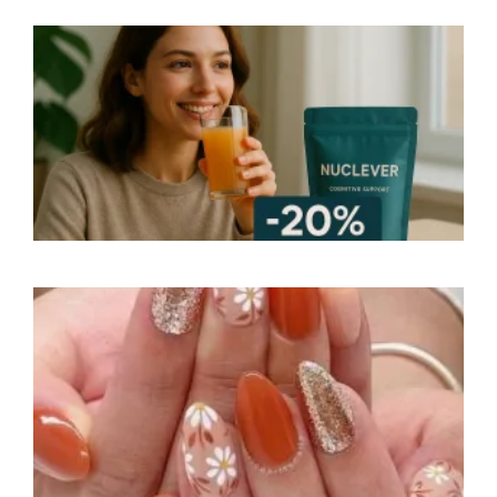
Q
c
N
s
v
e
2
1
d
à
a
s
a