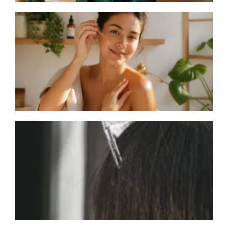
A
c
s
l
a
p
L
H
r
p
c
e
q
q
p