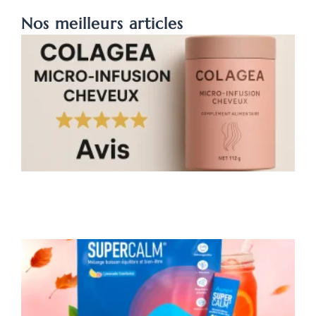
Nos meilleurs articles
C
a
2
n
t
c
d
m
i
c
v
l
p