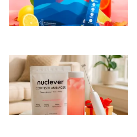
A
N
e
?
r
c
N
a
2
n
a
c
a
t
C